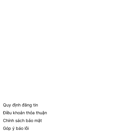
Website: nuocmamhungviet.com.vn
Hệ Thống Nhà Máy
Văn Phòng Đại Diện:
704 Nguyễn Kiệm, Phường 4, Quận Phú
Nhuận, TP. Hồ Chí Minh
Nhà Máy Sản xuất:
Công ty Cổ phần Công nghệ 3 Con Tôm -
KCN Trà Nóc, Cần Thơ
Nhà Máy Chế Biến:
3/31 KP. Bình Đường 1, P. An Bình, TP. Dĩ An,
Tỉnh Bình Dương
Quy Định & Chính Sách
Quy định đăng tin
Điều khoản thỏa thuận
Chính sách bảo mật
Góp ý báo lỗi