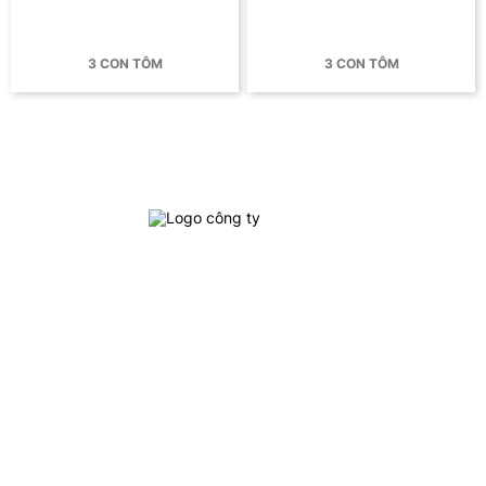
3 CON TÔM
3 CON TÔM
Địa Chỉ : 704 Nguyễn Kiệm, Phường 4, Quận Phú Nhuận, TP.Hồ
Chí Minh
Số Điện Thoại: 0911 036 768
Email: admin.nm@nuocmamhungviet.com.vn