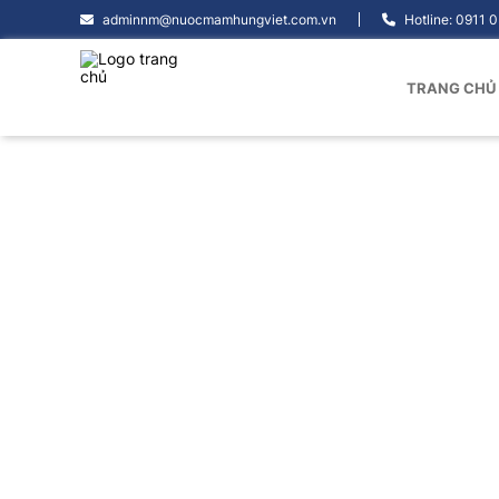
adminnm@nuocmamhungviet.com.vn
Hotline: 0911 
TRANG CHỦ
Thô
Giới thiệu
Thông Điệp Từ Hội Đồng Quản Trị