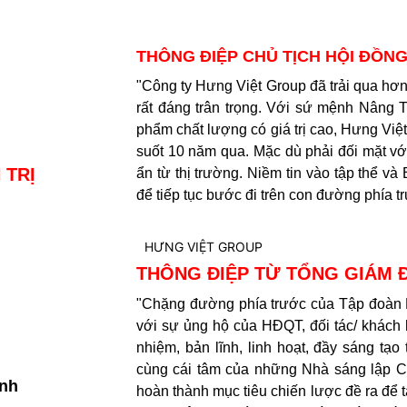
THÔNG ĐIỆP CHỦ TỊCH HỘI ĐỒNG
"Công ty Hưng Việt Group đã trải qua hơn
rất đáng trân trọng. Với sứ mệnh Nâng 
phẩm chất lượng có giá trị cao, Hưng Việt 
g
suốt 10 năm qua. Mặc dù phải đối mặt với
 TRỊ
ẩn từ thị trường. Niềm tin vào tập thể v
để tiếp tục bước đi trên con đường phía t
THÔNG ĐIỆP TỪ TỔNG GIÁM 
"Chặng đường phía trước của Tập đoàn H
với sự ủng hộ của HĐQT, đối tác/ khách 
nhiệm, bản lĩnh, linh hoạt, đầy sáng tạo
cùng cái tâm của những Nhà sáng lập Cô
nh
hoàn thành mục tiêu chiến lược đề ra để 