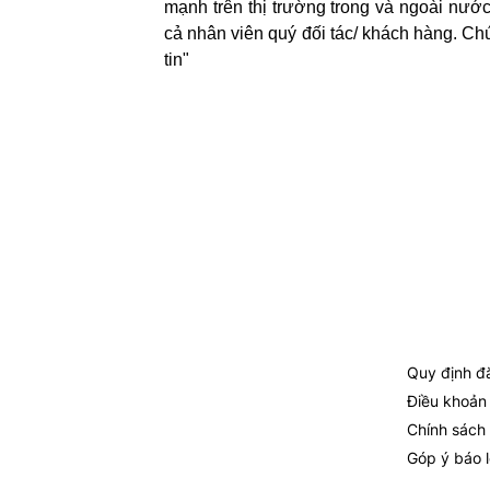
mạnh trên thị trường trong và ngoài nước,
cả nhân viên quý đối tác/ khách hàng. Ch
tin"
Hệ Thống Nhà Máy
Quy Định
Quy định đă
Văn Phòng Đại Diện:
704 Nguyễn Kiệm,
Phường 4, Quận Phú Nhuận, TP. Hồ Chí Minh
Điều khoản
Chính sách
Nhà Máy Sản xuất:
Công ty Cổ phần Công
Góp ý báo l
nghệ 3 Con Tôm - KCN Trà Nóc, Cần Thơ
,