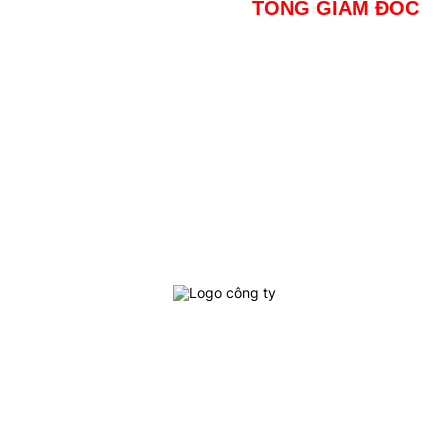
TỔNG GIÁM ĐỐC
Địa Chỉ : 704 Nguyễn Kiệm, Phường 4, Quận Phú Nhuận