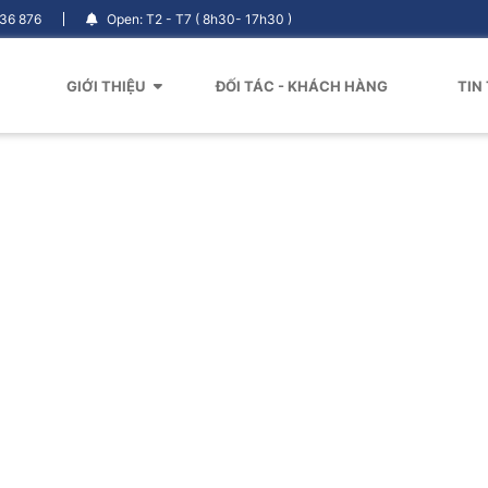
036 876
Open: T2 - T7 ( 8h30- 17h30 )
GIỚI THIỆU
ĐỐI TÁC - KHÁCH HÀNG
TIN
ng Điệp Từ Hội Đồng Quản