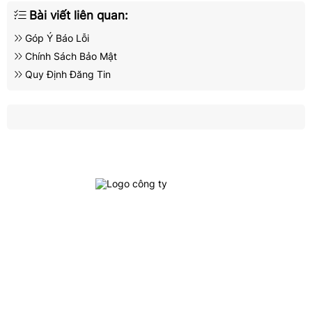
Bài viết liên quan:
Góp Ý Báo Lỗi
Chính Sách Bảo Mật
Quy Định Đăng Tin
Địa Chỉ : 704 Nguyễn Kiệm, Phường 4, Quận Phú Nhuận, TP.Hồ
Chí Minh